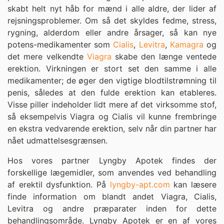
skabt helt nyt håb for mænd i alle aldre, der lider af
rejsningsproblemer. Om så det skyldes fedme, stress,
rygning, alderdom eller andre årsager, så kan nye
potens-medikamenter som
Cialis
,
Levitra
,
Kamagra
og
det mere velkendte
Viagra
skabe den længe ventede
erektion. Virkningen er stort set den samme i alle
medikamenter; de øger den vigtige blodtilstrømning til
penis, således at den fulde erektion kan etableres.
Visse piller indeholder lidt mere af det virksomme stof,
så eksempelvis Viagra og Cialis vil kunne frembringe
en ekstra vedvarende erektion, selv når din partner har
nået udmattelsesgrænsen.
Hos vores partner Lyngby Apotek findes der
forskellige lægemidler, som anvendes ved behandling
af erektil dysfunktion. På
lyngby-apt.com
kan læsere
finde information om blandt andet Viagra, Cialis,
Levitra og andre præparater inden for dette
behandlingsområde. Lyngby Apotek er en af vores