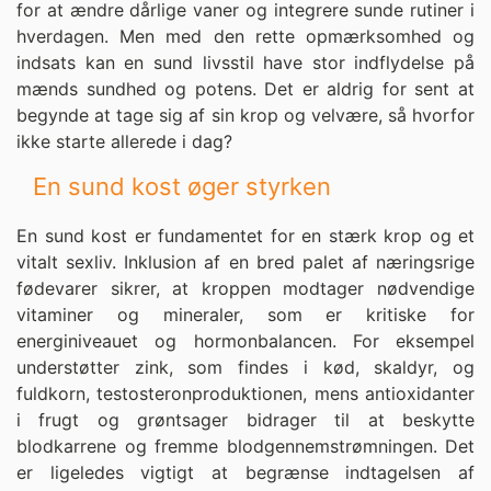
for at ændre dårlige vaner og integrere sunde rutiner i
hverdagen. Men med den rette opmærksomhed og
indsats kan en sund livsstil have stor indflydelse på
mænds sundhed og potens. Det er aldrig for sent at
begynde at tage sig af sin krop og velvære, så hvorfor
ikke starte allerede i dag?
En sund kost øger styrken
En sund kost er fundamentet for en stærk krop og et
vitalt sexliv. Inklusion af en bred palet af næringsrige
fødevarer sikrer, at kroppen modtager nødvendige
vitaminer og mineraler, som er kritiske for
energiniveauet og hormonbalancen. For eksempel
understøtter zink, som findes i kød, skaldyr, og
fuldkorn, testosteronproduktionen, mens antioxidanter
i frugt og grøntsager bidrager til at beskytte
blodkarrene og fremme blodgennemstrømningen. Det
er ligeledes vigtigt at begrænse indtagelsen af