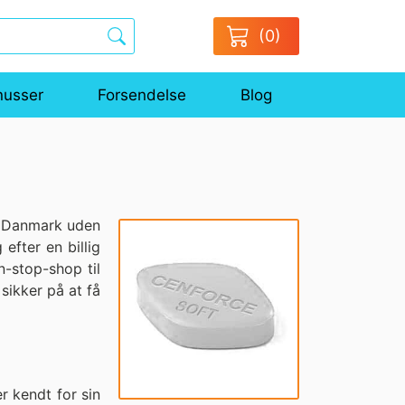
(0)
nusser
Forsendelse
Blog
 i Danmark uden
efter en billig
n-stop-shop til
sikker på at få
r kendt for sin