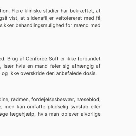
tion. Flere kliniske studier har bekræftet, at
å vist, at sildenafil er veltolereret med få
og sikker behandlingsmulighed for mænd med
ed. Brug af Cenforce Soft er ikke forbundet
 især hvis en mand føler sig afhængig af
e og ikke overskride den anbefalede dosis.
dpine, rødmen, fordøjelsesbesvær, næseblod,
e, men kan omfatte pludselig synstab eller
søge lægehjælp, hvis man oplever alvorlige