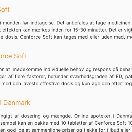
oft
i munden før indtagelse. Det anbefales at tage medicinen c
t effekten kan mærkes inden for 15-30 minutter. Det er vig
e dosis. Cenforce Soft kan tages med eller uden mad, men
orce Soft
 for at imødekomme individuelle behov og respons på beha
r af flere faktorer, herunder sværhedsgraden af ED, pati
e med den laveste effektive dosis og kun øge den efter læge
 i Danmark
ængigt af dosering og mængde. Online apoteker i Danmark
ksempel kan en pakke med 10 tabletter af Cenforce Soft 
 god idé at sammenligne priser og tjekke for tilbud eller 