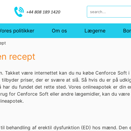
Vores politikker
Om os
Lægerne
Bo
ept
en recept
in. Takket være internettet kan du nu købe Cenforce Soft
tilbyder priser, der er svære at slå. Så hvis du er på udkig 
å har du fundet det rette sted. Vores onlineapotek er din e
rug for Cenforce Soft eller andre lægemidler, kan du være 
lineapotek.
til behandling af erektil dysfunktion (ED) hos mænd. Den e