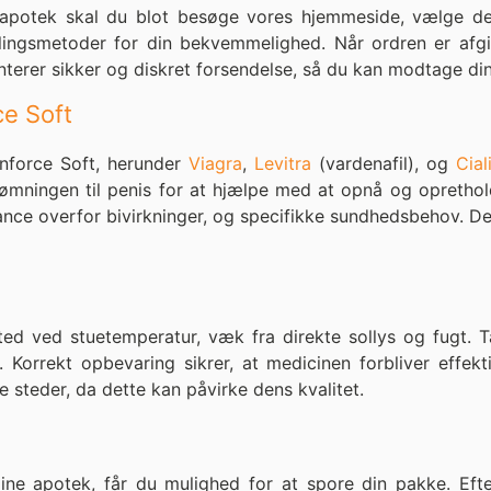
e apotek skal du blot besøge vores hjemmeside, vælge 
etalingsmetoder for din bekvemmelighed. Når ordren er af
nterer sikker og diskret forsendelse, så du kan modtage di
ce Soft
Cenforce Soft, herunder
Viagra
,
Levitra
(vardenafil), og
Cial
ningen til penis for at hjælpe med at opnå og opretholde
ance overfor bivirkninger, og specifikke sundhedsbehov. De
ed ved stuetemperatur, væk fra direkte sollys og fugt. Ta
Korrekt opbevaring sikrer, at medicinen forbliver effek
e steder, da dette kan påvirke dens kvalitet.
ine apotek, får du mulighed for at spore din pakke. Efte