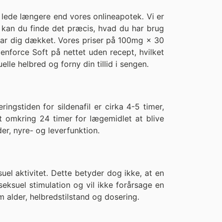
e lede længere end vores onlineapotek. Vi er
 kan du finde det præcis, hvad du har brug
 har dig dækket. Vores priser på 100mg × 30
enforce Soft på nettet uden recept, hvilket
lle helbred og forny din tillid i sengen.
ingstiden for sildenafil er cirka 4-5 timer,
lt omkring 24 timer for lægemidlet at blive
er, nyre- og leverfunktion.
suel aktivitet. Dette betyder dog ikke, at en
eksuel stimulation og vil ikke forårsage en
 alder, helbredstilstand og dosering.