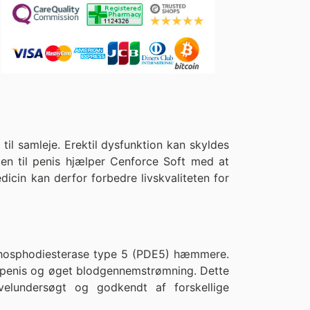
il samleje. Erektil dysfunktion kan skyldes
slen til penis hjælper Cenforce Soft med at
dicin kan derfor forbedre livskvaliteten for
det phosphodiesterase type 5 (PDE5) hæmmere.
i penis og øget blodgennemstrømning. Dette
velundersøgt og godkendt af forskellige