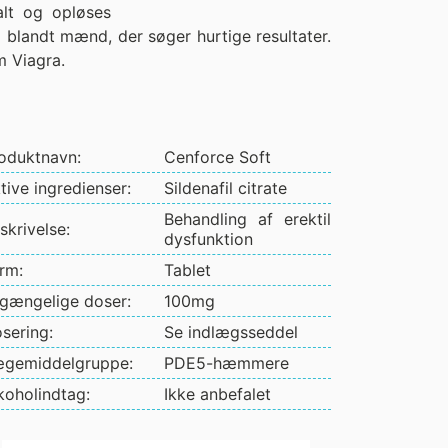
alt og opløses
g blandt mænd, der søger hurtige resultater.
m Viagra.
oduktnavn:
Cenforce Soft
tive ingredienser:
Sildenafil citrate
Behandling af erektil
skrivelse:
dysfunktion
rm:
Tablet
lgængelige doser:
100mg
sering:
Se indlægsseddel
gemiddelgruppe:
PDE5-hæmmere
koholindtag:
Ikke anbefalet