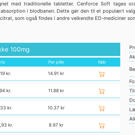
gnet med traditionelle tabletter. Cenforce Soft tages or
e absorption i blodbanen. Dette gør den til et populært val
il citrat, som også findes i andre velkendte ED-mediciner so
Pr
kke
100mg
Ak
ris
Per pille
Køb
Be
19 kr.
14.91
kr
Fo
94 kr.
11.88
kr
Ti
Do
33 kr.
10.37
kr
Læ
Al
,93 kr.
8.97
kr