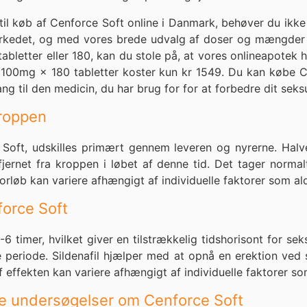
e til køb af Cenforce Soft online i Danmark, behøver du ikk
markedet, og med vores brede udvalg af doser og mængder
tabletter eller 180, kan du stole på, at vores onlineapotek
s 100mg × 180 tabletter koster kun kr 1549. Du kan købe C
 til den medicin, du har brug for for at forbedre dit seksue
kroppen
ce Soft, udskilles primært gennem leveren og nyrerne. Halver
r fjernet fra kroppen i løbet af denne tid. Det tager norma
orløb kan variere afhængigt af individuelle faktorer som ald
force Soft
6 timer, hvilket giver en tilstrækkelig tidshorisont for sek
 periode. Sildenafil hjælper med at opnå en erektion ved s
effekten kan variere afhængigt af individuelle faktorer som
e undersøgelser om Cenforce Soft