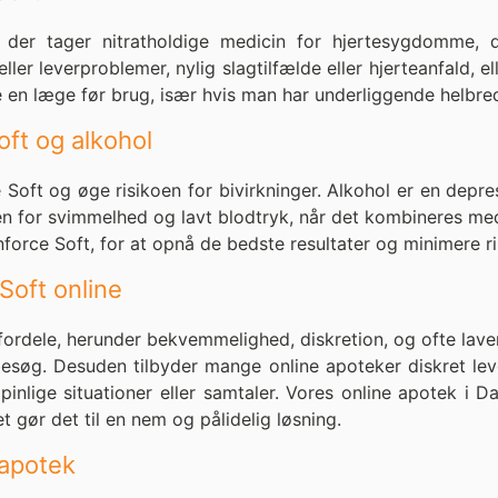
der tager nitratholdige medicin for hjertesygdomme, d
eller leverproblemer, nylig slagtilfælde eller hjerteanfald
ere en læge før brug, især hvis man har underliggende helbr
oft og alkohol
Soft og øge risikoen for bivirkninger. Alkohol er en depr
en for svimmelhed og lavt blodtryk, når det kombineres med 
orce Soft, for at opnå de bedste resultater og minimere ris
Soft online
 fordele, herunder bekvemmelighed, diskretion, og ofte lav
esøg. Desuden tilbyder mange online apoteker diskret lever
inlige situationer eller samtaler. Vores online apotek i D
 gør det til en nem og pålidelig løsning.
 apotek