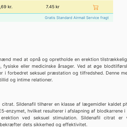
,69 kr.
7.45
kr
Gratis Standard Airmail Service fragt
nd med at opnå og opretholde en erektion tilstrækkelig t
e, fysiske eller medicinske årsager. Ved at øge blodtilfør
er i forbedret seksuel præstation og tilfredshed. Denne me
llid og intime relationer.
il citrat. Sildenafil tilhører en klasse af lægemidler kal
-enzymet, hvilket resulterer i afslapning af blodkarrene 
ktion ved seksuel stimulation. Sildenafil citrat er 
ekræfter dets sikkerhed og effektivitet.