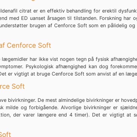
denafil citrat er en effektiv behandling for erektil dysfunk
ænd med ED uanset årsagen til tilstanden. Forskning har ogs
er understøtter brugen af Cenforce Soft som en pålidelig 
af Cenforce Soft
 lægemidler har ikke vist nogen tegn på fysisk afhængigh
nssymptomer. Psykologisk afhængighed kan dog forekomme,
Det er vigtigt at bruge Cenforce Soft som anvist af en læg
rce Soft
e bivirkninger. De mest almindelige bivirkninger er hove
sk milde og forbigående. Alvorlige bivirkninger er sjældn
tion, der varer længere end 4 timer). Det er vigtigt at 
Soft