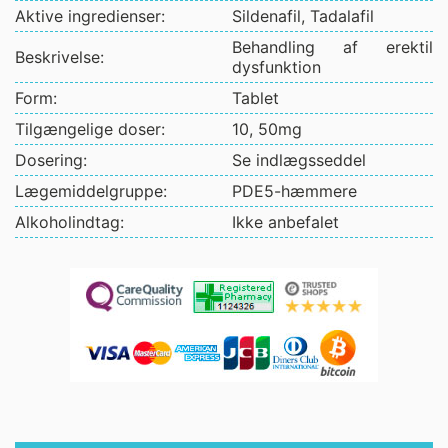
Aktive ingredienser:
Sildenafil, Tadalafil
Behandling af erektil
Beskrivelse:
dysfunktion
Form:
Tablet
Tilgængelige doser:
10, 50mg
Dosering:
Se indlægsseddel
Lægemiddelgruppe:
PDE5-hæmmere
Alkoholindtag:
Ikke anbefalet